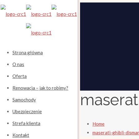
Strona główna
O nas
Oferta
Renowacja – jak to robimy?
maserat
Samochody
Ubezpieczenie
Strefa klienta
Home
maserati-ghibli-disma
Kontakt