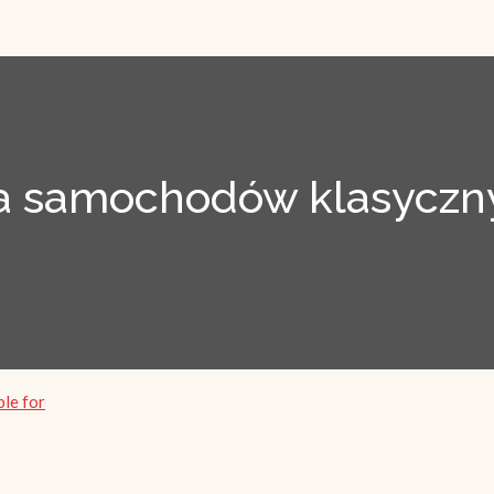
 samochodów klasyczny
ble for