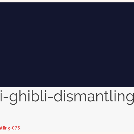
i-ghibli-dismantlin
ntling-075