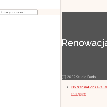
Renowacja
(C) 2022 Studio Dada
No translations availa
this page