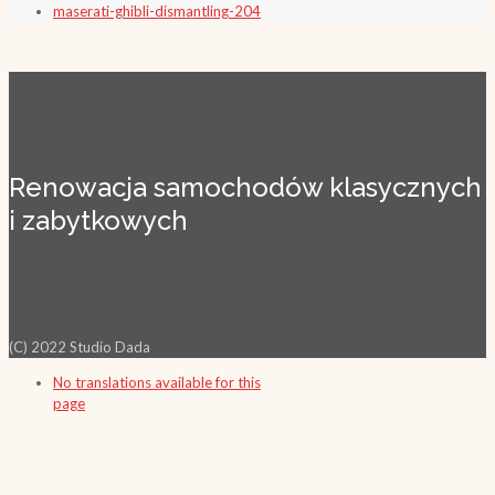
maserati-ghibli-dismantling-204
Renowacja samochodów klasycznych
i zabytkowych
(C) 2022 Studio Dada
No translations available for this
page