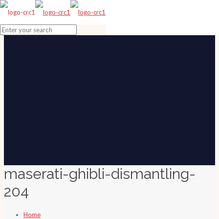
maserati-ghibli-dismantling-
204
Home