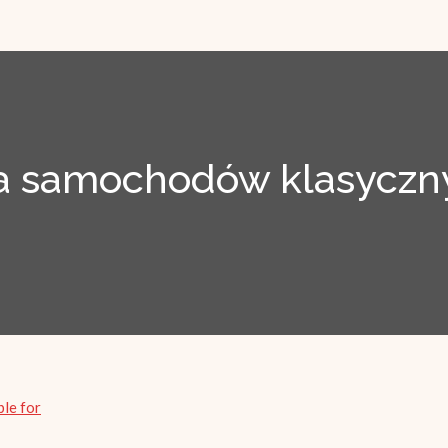
 samochodów klasyczny
ble for