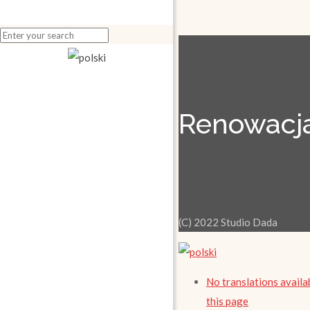
Renowacja
(C) 2022 Studio Dada
No translations availa
this page