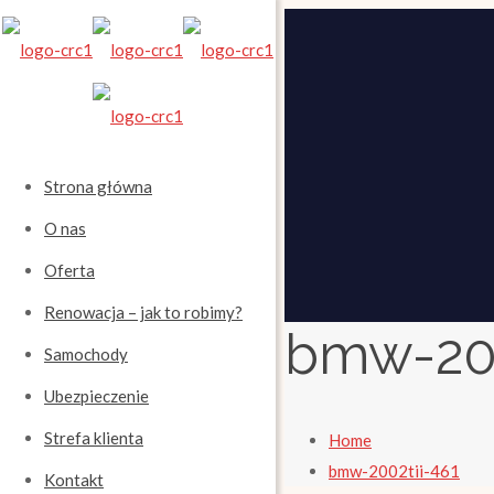
Strona główna
O nas
Oferta
Renowacja – jak to robimy?
bmw-200
Samochody
Ubezpieczenie
Strefa klienta
Home
bmw-2002tii-461
Kontakt