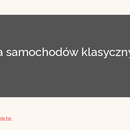
 samochodów klasyczny
ble for