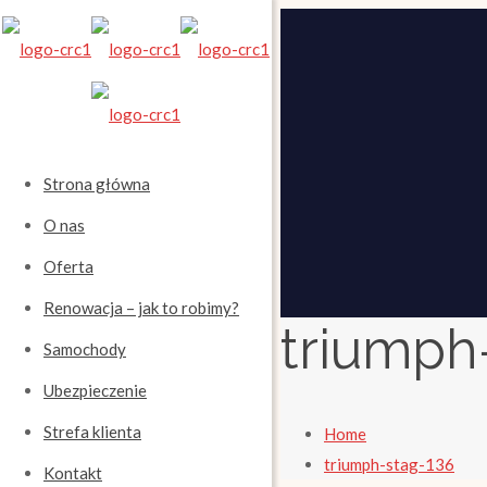
Strona główna
O nas
Oferta
Renowacja – jak to robimy?
triumph
Samochody
Ubezpieczenie
Strefa klienta
Home
triumph-stag-136
Kontakt