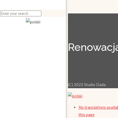
Renowacja
(C) 2022 Studio Dada
No translations availa
this page