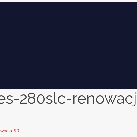
s-280slc-renowac
owacja-90