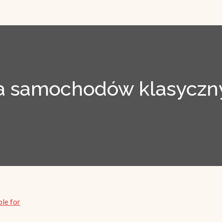
 samochodów klasyczny
ble for