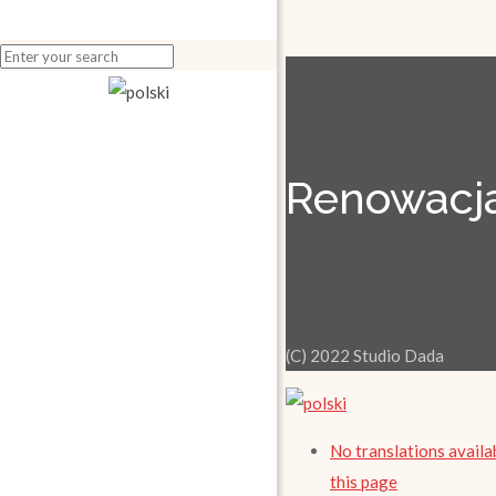
Renowacja
(C) 2022 Studio Dada
No translations availa
this page