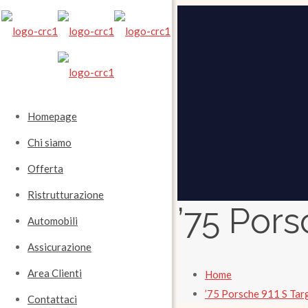
Homepage
Chi siamo
Offerta
Ristrutturazione
’75 Pors
Automobili
Assicurazione
Area Clienti
Home
’75 Porsche 911 S Tar
Contattaci