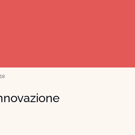
018
innovazione