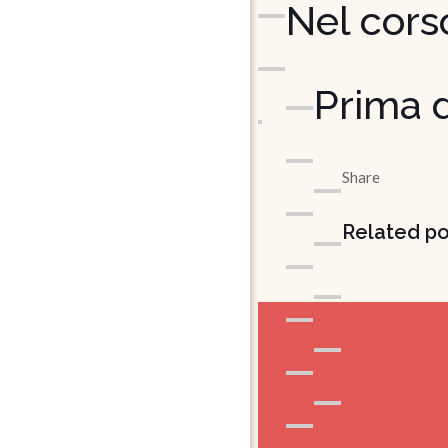
Nel cors
Prima d
Share
Related po