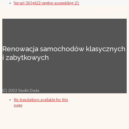
ferrari-365gt22-engine-assembling-21
Renowacja samochodów klasycznych
i zabytkowych
(C) 2022 Studio Dada
No translations available for this
page