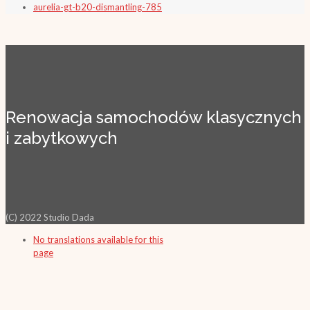
aurelia-gt-b20-dismantling-785
Renowacja samochodów klasycznych
i zabytkowych
(C) 2022 Studio Dada
No translations available for this
page