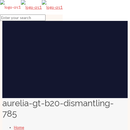
aurelia-gt-b20-dismantling-
785
Home