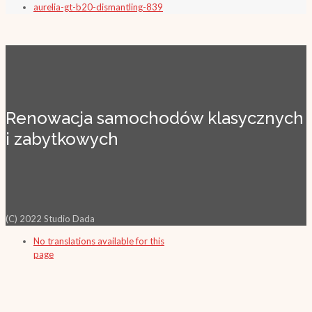
aurelia-gt-b20-dismantling-839
Renowacja samochodów klasycznych
i zabytkowych
(C) 2022 Studio Dada
No translations available for this
page