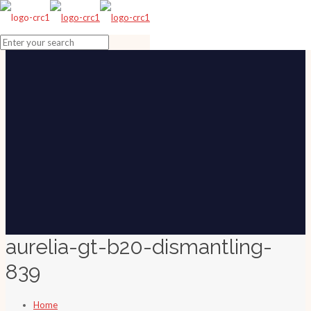
aurelia-gt-b20-dismantling-
839
Home