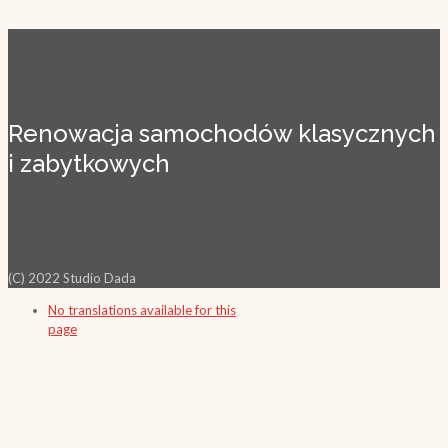
Renowacja samochodów klasycznych
i zabytkowych
(C) 2022 Studio Dada
No translations available for this
page