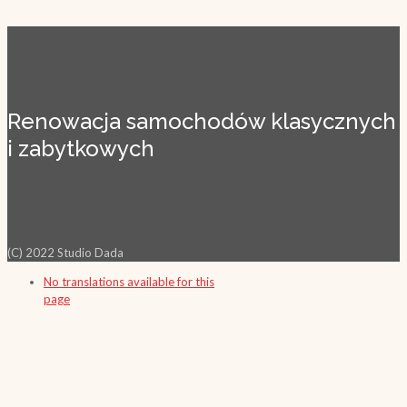
Renowacja samochodów klasycznych
i zabytkowych
(C) 2022 Studio Dada
No translations available for this
page