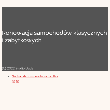
Renowacja samochodów klasycznych
i zabytkowych
(C) 2022 Studio Dada
No translations available for this
page