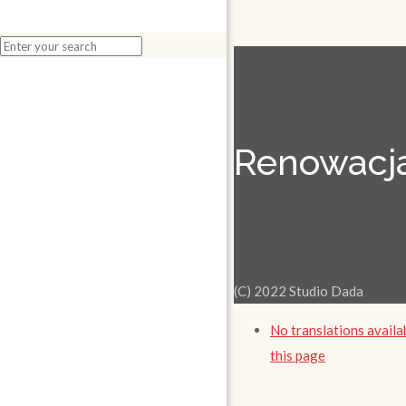
Renowacja
(C) 2022 Studio Dada
No translations availa
this page