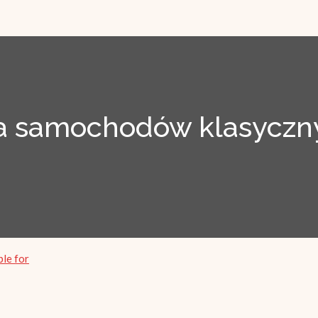
 samochodów klasyczny
ble for