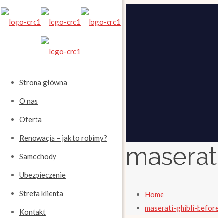
Strona główna
O nas
Oferta
Renowacja – jak to robimy?
maserati
Samochody
Ubezpieczenie
Strefa klienta
Home
maserati-ghibli-befor
Kontakt