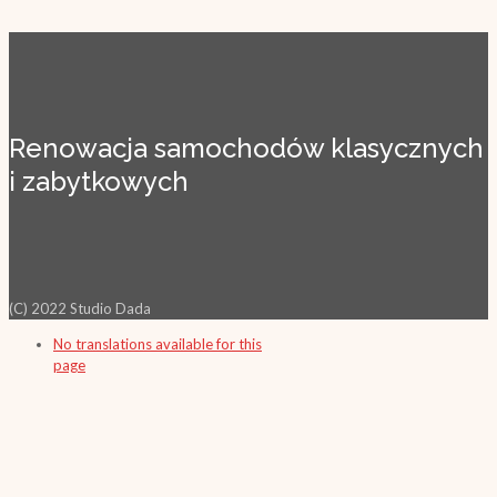
Renowacja samochodów klasycznych
i zabytkowych
(C) 2022 Studio Dada
No translations available for this
page