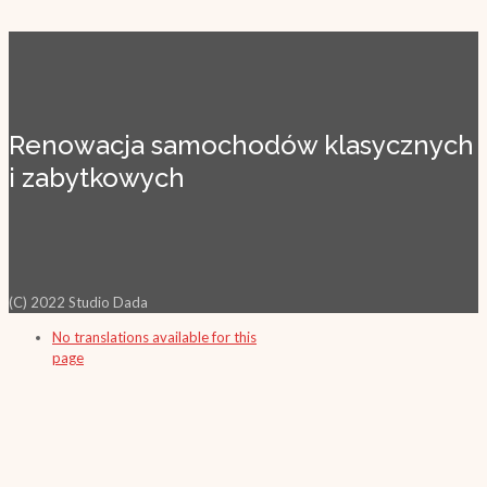
Renowacja samochodów klasycznych
i zabytkowych
(C) 2022 Studio Dada
No translations available for this
page