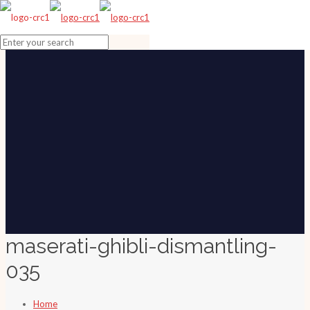
maserati-ghibli-dismantling-
035
Home