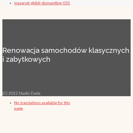
maserati-ghibli-dismantling-035
Renowacja samochodów klasycznych
i zabytkowych
(C) 2022 Studio Dada
No translations available for this
page