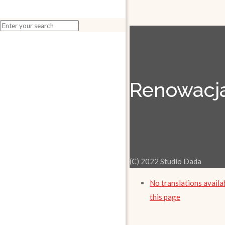
Renowacja
(C) 2022 Studio Dada
No translations availa
this page