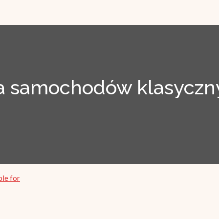
 samochodów klasyczny
ble for