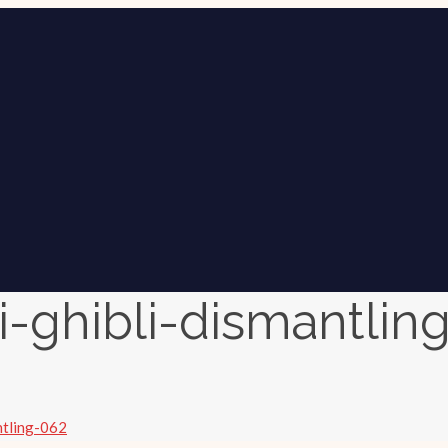
i-ghibli-dismantlin
ntling-062