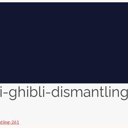
i-ghibli-dismantlin
ntling-261