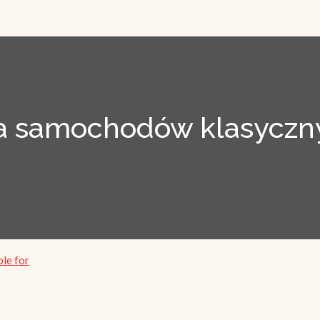
 samochodów klasyczny
ble for