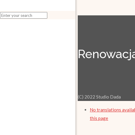
Renowacja
(C) 2022 Studio Dada
No translations availa
this page