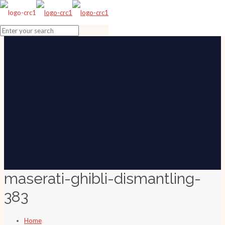
maserati-ghibli-dismantling-
383
Home