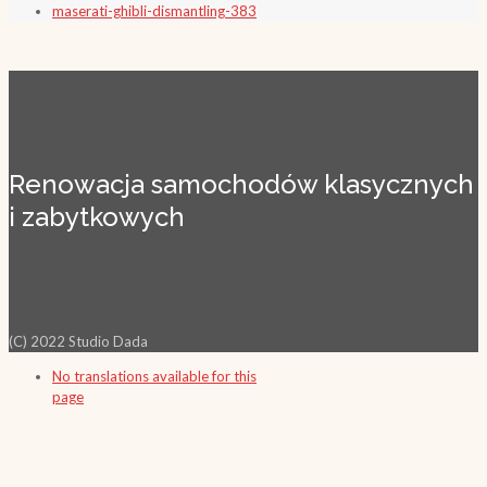
maserati-ghibli-dismantling-383
Renowacja samochodów klasycznych
i zabytkowych
(C) 2022 Studio Dada
No translations available for this
page