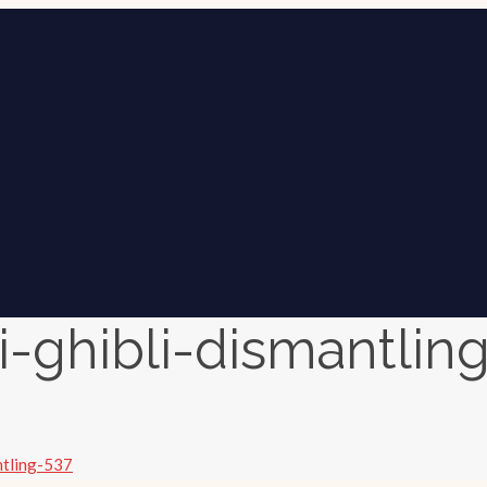
i-ghibli-dismantlin
ntling-537