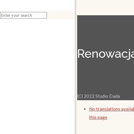
Renowacja
(C) 2022 Studio Dada
No translations availa
this page