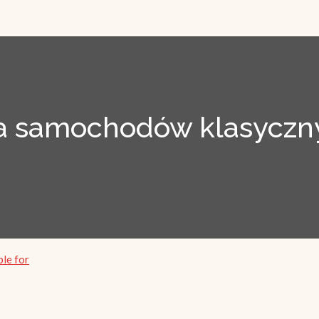
 samochodów klasyczny
ble for