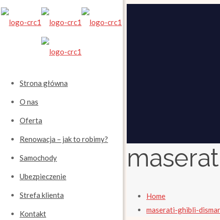
Strona główna
O nas
Oferta
Renowacja – jak to robimy?
maserat
Samochody
Ubezpieczenie
Strefa klienta
Home
maserati-ghibli-disma
Kontakt