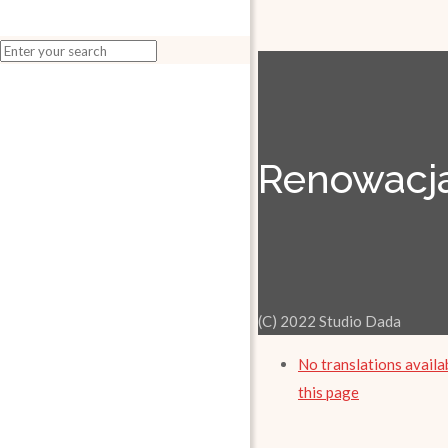
Renowacja
(C) 2022 Studio Dada
No translations availa
this page