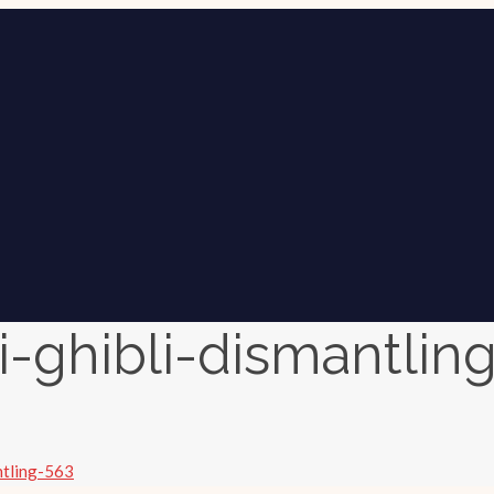
i-ghibli-dismantlin
ntling-563