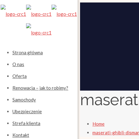
Strona główna
O nas
Oferta
Renowacja – jak to robimy?
maserat
Samochody
Ubezpieczenie
Strefa klienta
Home
maserati-ghibli-disma
Kontakt