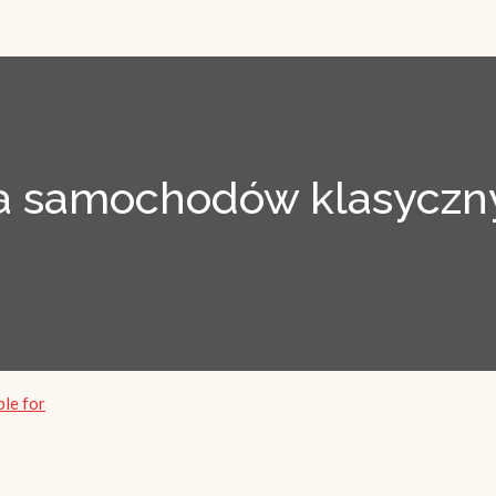
 samochodów klasyczny
ble for