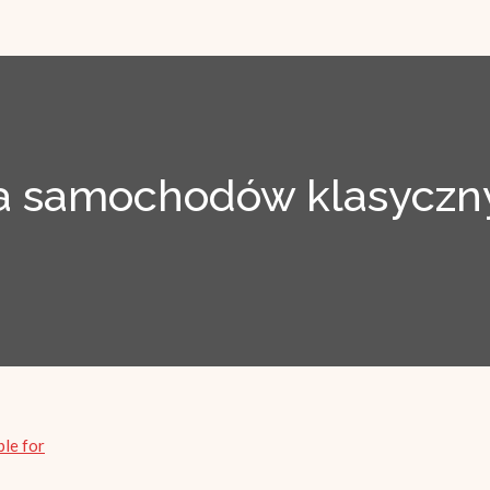
 samochodów klasyczny
ble for