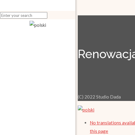
Renowacja
(C) 2022 Studio Dada
No translations availa
this page