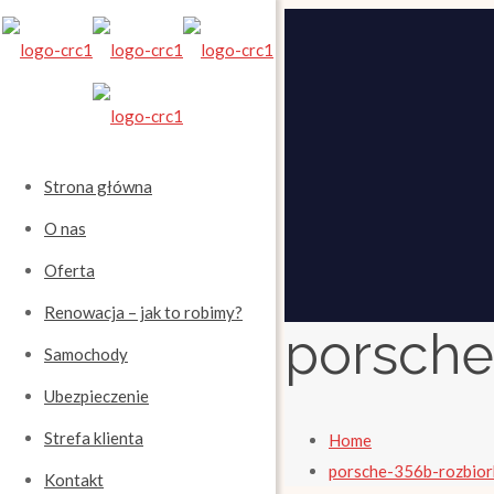
Strona główna
O nas
Oferta
Renowacja – jak to robimy?
porsche
Samochody
Ubezpieczenie
Strefa klienta
Home
porsche-356b-rozbio
Kontakt