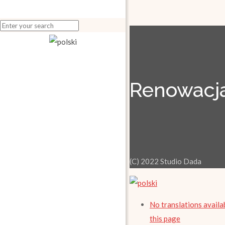
Renowacja
(C) 2022 Studio Dada
No translations availa
this page