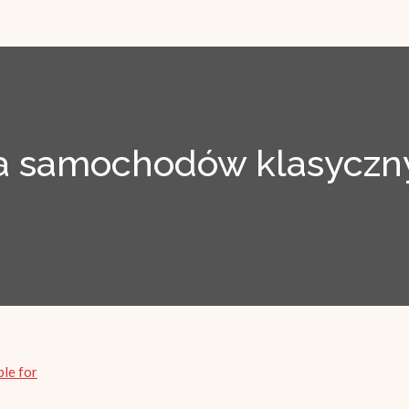
 samochodów klasyczny
ble for