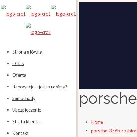
Strona główna
O nas
Oferta
Renowacja – jak to robimy?
porsche
Samochody
Ubezpieczenie
Strefa klienta
Home
porsche-356b-rozbio
Kontakt