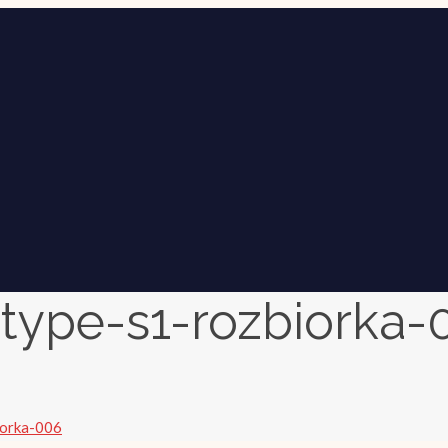
etype-s1-rozbiorka-
iorka-006