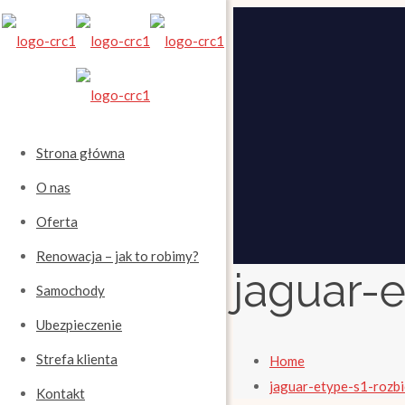
Strona główna
O nas
Oferta
Renowacja – jak to robimy?
jaguar-
Samochody
Ubezpieczenie
Strefa klienta
Home
jaguar-etype-s1-rozb
Kontakt