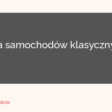
 samochodów klasyczny
ble for