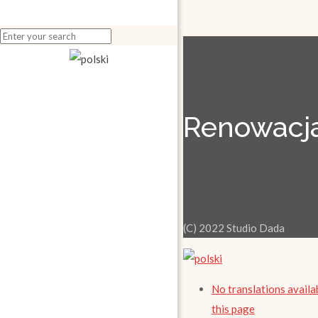
Renowacja
(C) 2022 Studio Dada
No translations availa
this page