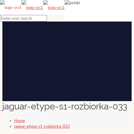
jaguar-etype-s1-rozbiorka-033
Home
jaguar-etype-s1-rozbiorka-033