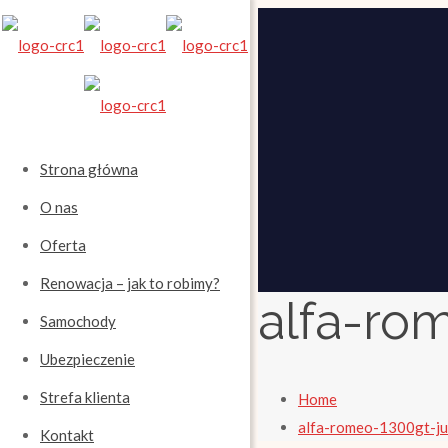
Strona główna
O nas
Oferta
Renowacja – jak to robimy?
alfa-ro
Samochody
Ubezpieczenie
Strefa klienta
Home
alfa-romeo-1300gt-ju
Kontakt