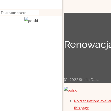
Renowacja
(C) 2022 Studio Dada
No translations availa
this page