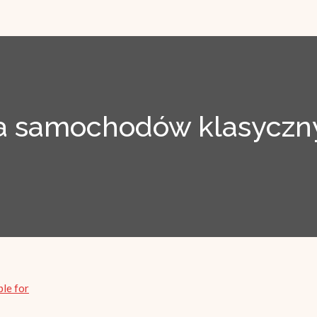
 samochodów klasyczny
ble for