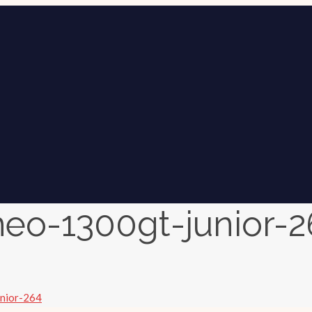
meo-1300gt-junior-2
nior-264