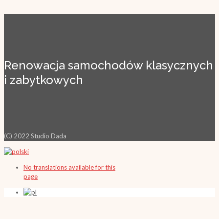
Renowacja samochodów klasycznych
i zabytkowych
(C) 2022 Studio Dada
No translations available for this
page