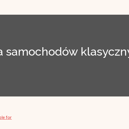
 samochodów klasyczny
ble for