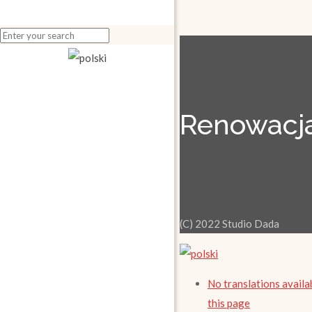
Renowacja
(C) 2022 Studio Dada
No translations availa
this page