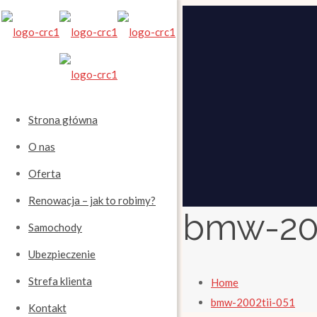
Strona główna
O nas
Oferta
Renowacja – jak to robimy?
bmw-200
Samochody
Ubezpieczenie
Strefa klienta
Home
bmw-2002tii-051
Kontakt