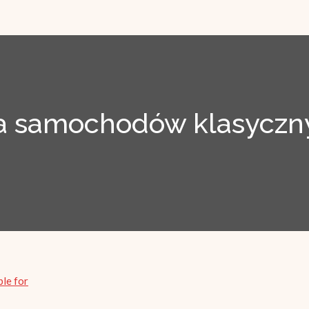
 samochodów klasyczny
ble for