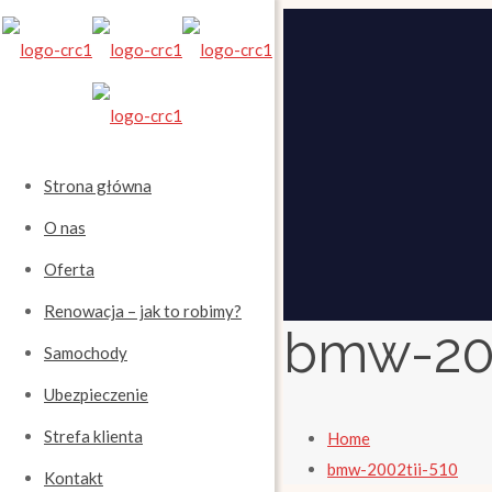
Strona główna
O nas
Oferta
Renowacja – jak to robimy?
bmw-200
Samochody
Ubezpieczenie
Strefa klienta
Home
bmw-2002tii-510
Kontakt