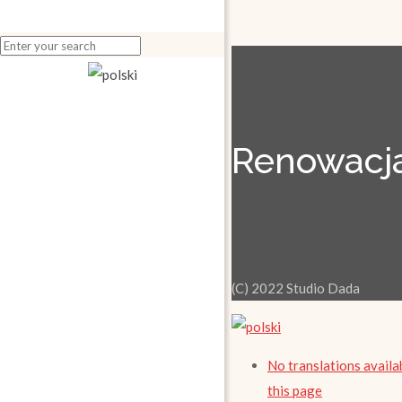
Renowacja
(C) 2022 Studio Dada
No translations availa
this page