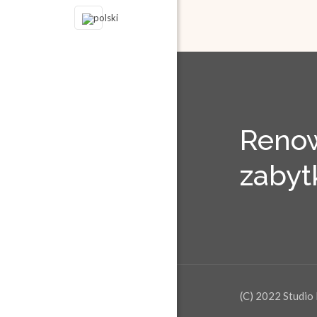
Renow
zaby
(C) 2022 Studio