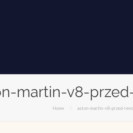
on-martin-v8-przed
Home
aston-martin-v8-przed-ren