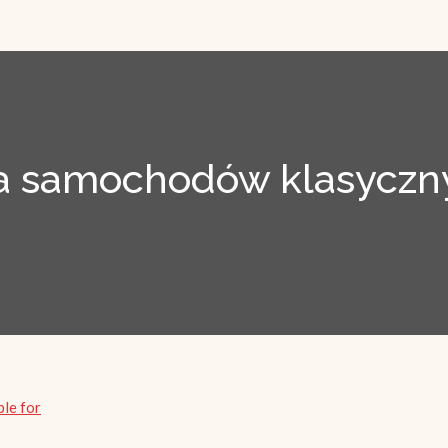
 samochodów klasyczny
ble for