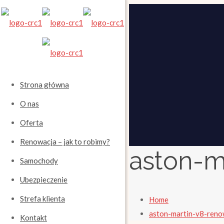
Strona główna
O nas
Oferta
Renowacja – jak to robimy?
aston-m
Samochody
Ubezpieczenie
Strefa klienta
Home
aston-martin-v8-ren
Kontakt