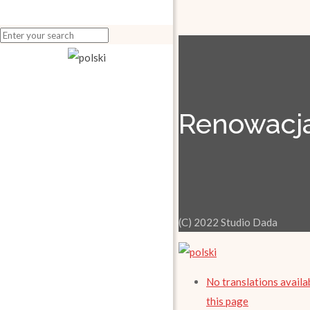
Renowacja
(C) 2022 Studio Dada
No translations availa
this page