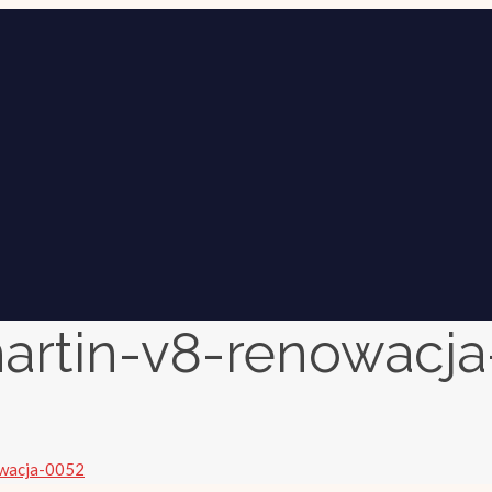
artin-v8-renowacj
owacja-0052