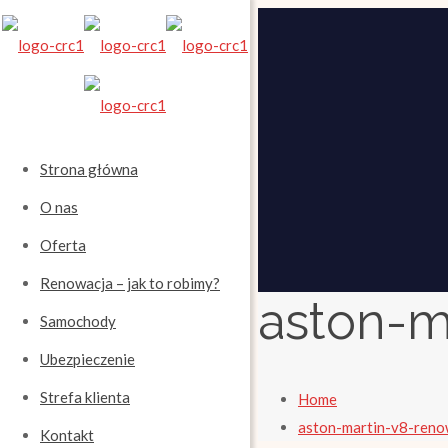
Strona główna
O nas
Oferta
Renowacja – jak to robimy?
aston-m
Samochody
Ubezpieczenie
Strefa klienta
Home
aston-martin-v8-ren
Kontakt