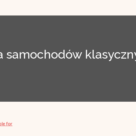
 samochodów klasyczny
ble for