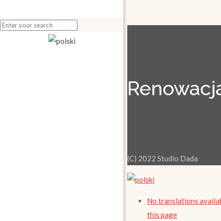
Renowacja
(C) 2022 Studio Dada
No translations availa
this page