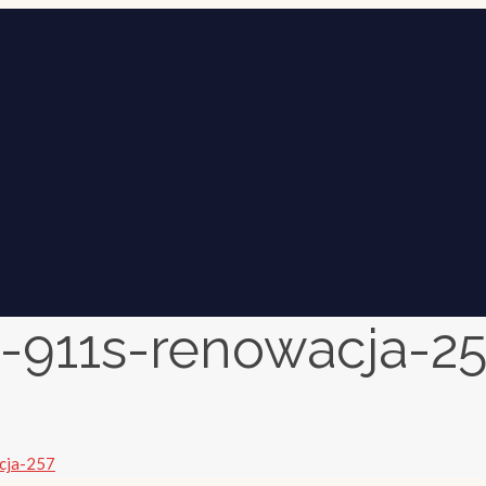
-911s-renowacja-2
cja-257