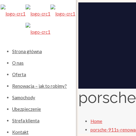
Strona główna
O nas
Oferta
Renowacja – jak to robimy?
porsche
Samochody
Ubezpieczenie
Strefa klienta
Home
porsche-911s-renowa
Kontakt