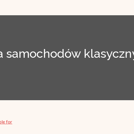
 samochodów klasyczny
ble for