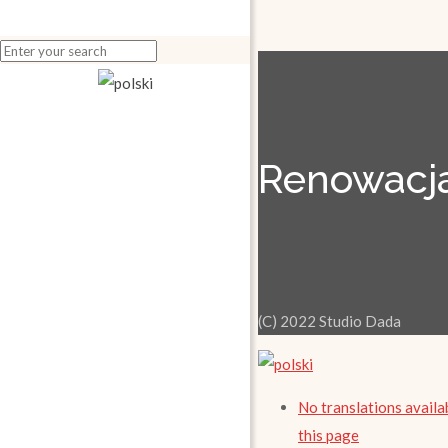
Renowacja
(C) 2022 Studio Dada
No translations availa
this page