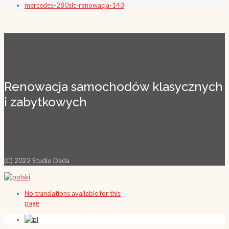
mercedes-280slc-renowacja-143
Renowacja samochodów klasycznych
i zabytkowych
(C) 2022 Studio Dada
No translations available for this
page