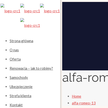
Strona główna
O nas
Oferta
Renowacja – jak to robimy?
alfa-ro
Samochody
Ubezpieczenie
Strefa klienta
Home
alfa-romeo-13
Kontakt