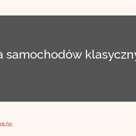
 samochodów klasyczny
ble for