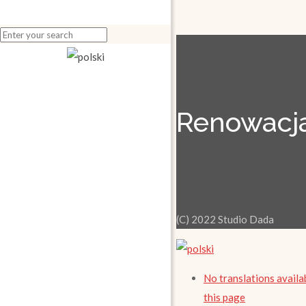
Renowacja
(C) 2022 Studio Dada
No translations availa
this page