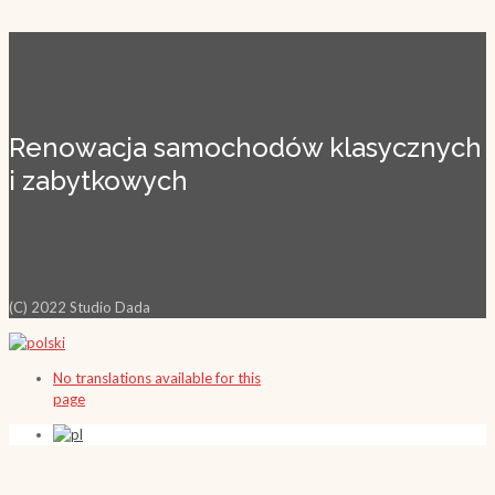
Renowacja samochodów klasycznych
i zabytkowych
(C) 2022 Studio Dada
No translations available for this
page